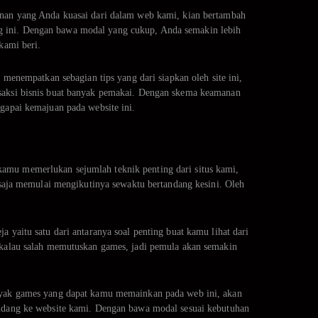
inan yang Anda kuasai dari dalam web kami, kian bertambah
g ini. Dengan bawa modal yang cukup, Anda semakin lebih
kami beri.
empatkan sebagian tips yang dari siapkan oleh site ini,
nsaksi bisnis buat banyak pemakai. Dengan skema keamanan
gapai kemajuan pada website ini.
amu memerlukan sejumlah teknik penting dari situs kami,
 saja memulai mengikutinya sewaktu bertandang kesini. Oleh
yaitu satu dari antaranya soal penting buat kamu lihat dari
 kalau salah memutuskan games, jadi pemula akan semakin
anyak games yang dapat kamu memainkan pada web ini, akan
andang ke website kami. Dengan bawa modal sesuai kebutuhan