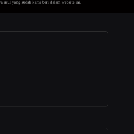
ya usul yang sudah kami beri dalam website ini.