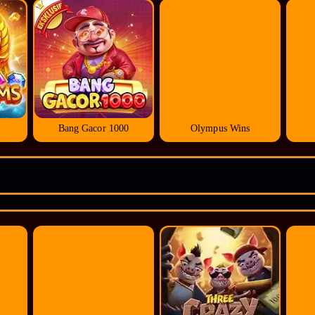
Bang Gacor 1000
Olympus Wins