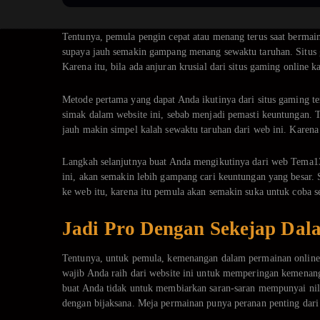
Tentunya, pemula pengin cepat atau menang terus saat berma
supaya jauh semakin gampang menang sewaktu taruhan. Situs g
Karena itu, bila ada anjuran krusial dari situs gaming online 
Metode pertama yang dapat Anda ikutinya dari situs gaming 
simak dalam website ini, sebab menjadi pemasti keuntungan. T
jauh makin simpel kalah sewaktu taruhan dari web ini. Karena 
Langkah selanjutnya buat Anda mengikutinya dari web Tema138
ini, akan semakin lebih gampang cari keuntungan yang besar.
ke web itu, karena itu pemula akan semakin suka untuk coba s
Jadi Pro Dengan Sekejap Dal
Tentunya, untuk pemula, kemenangan dalam permainan online 
wajib Anda raih dari website ini untuk memperingan kemenang
buat Anda tidak untuk membiarkan saran-saran mempunyai nila
dengan bijaksana. Meja permainan punya peranan penting dari