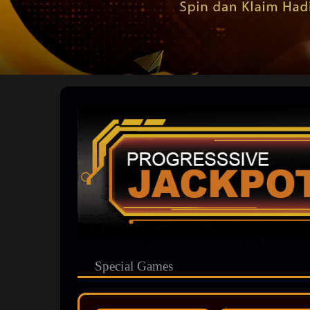
Special Games