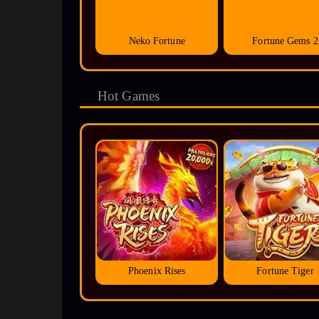
Neko Fortune
Fortune Gems 2
Hot Games
Phoenix Rises
Fortune Tiger